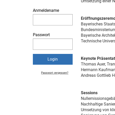
Umsetzung einer Ni
Anmeldename
Eröffnungszeremo
Bayerisches Staats
Bundesministerium
Passwort
Bayerische Archit
Technische Univer
Keynote Präsenta
Thomas Auer, Trans
Hermann Kaufmann
Passwort vergessen?
Andreas Gottlieb H
Sessions
Nullemissionsgebä
Nachhaltige Sani
Umsetzung von kli