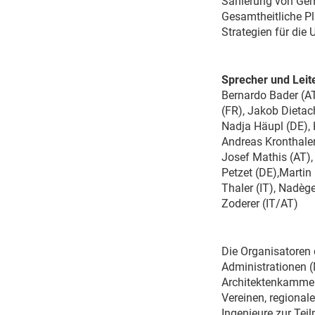
Sanierung von Ge
Gesamtheitliche Pl
Strategien für die
Sprecher und Leit
Bernardo Bader (AT
(FR), Jakob Dietach
Nadja Häupl (DE), 
Andreas Kronthaler 
Josef Mathis (AT), 
Petzet (DE),Martin
Thaler (IT), Nadège
Zoderer (IT/AT)
Die Organisatoren d
Administrationen (
Architektenkammer
Vereinen, regional
Ingenieure zur Tei