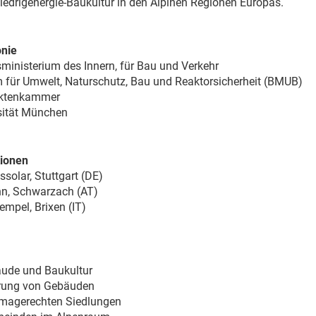
edrigenergie-Baukultur in den Alpinen Regionen Europas.
nie
ministerium des Innern, für Bau und Verkehr
 für Umwelt, Naturschutz, Bau und Reaktorsicherheit (BMUB)
ektenkammer
sität München
tionen
solar, Stuttgart (DE)
, Schwarzach (AT)
empel, Brixen (IT)
ude und Baukultur
erung von Gebäuden
magerechten Siedlungen