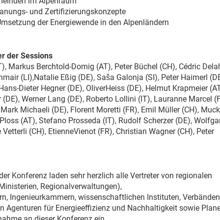
meinden im Alpenraum
anungs- und Zertifizierungskonzepte
 Umsetzung der Energiewende in den Alpenländern
er der Sessions
), Markus Berchtold-Domig (AT), Peter Büchel (CH), Cédric Dela
mair (LI),Natalie Eßig (DE), Saša Galonja (SI), Peter Haimerl (DE
Hans-Dieter Hegner (DE), OliverHeiss (DE), Helmut Krapmeier (AT
(DE), Werner Lang (DE), Roberto Lollini (IT), Lauranne Marcel (F
Mark Michaeli (DE), Florent Moretti (FR), Emil Müller (CH), Muck
 Ploss (AT), Stefano Prosseda (IT), Rudolf Scherzer (DE), Wolfg
 Vetterli (CH), EtienneVienot (FR), Christian Wagner (CH), Peter
er Konferenz laden sehr herzlich alle Vertreter von regionalen
Ministerien, Regionalverwaltungen),
n, Ingenieurkammern, wissenschaftlichen Instituten, Verbände
en Agenturen für Energieeffizienz und Nachhaltigkeit sowie Plan
lnahme an dieser Konferenz ein.