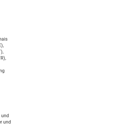
hais
),
),
R),
ang
n und
er und