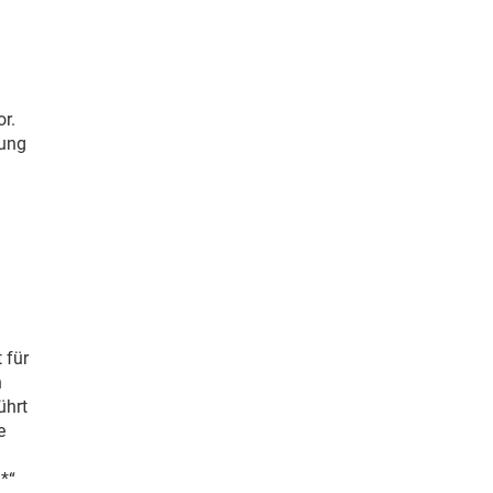
n
r.
hung
 für
n
ührt
e
*“