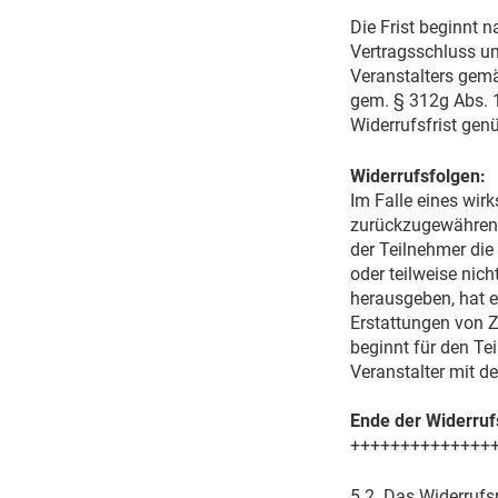
Die Frist beginnt n
Vertragsschluss un
Veranstalters gemä
gem. § 312g Abs. 1
Widerrufsfrist gen
Widerrufsfolgen:
Im Falle eines wir
zurückzugewähren 
der Teilnehmer die
oder teilweise nic
herausgeben, hat er
Erstattungen von Z
beginnt für den Te
Veranstalter mit d
Ende der Widerru
++++++++++++++
5.2. Das Widerrufsr