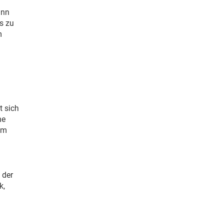
inn
s zu
m
t sich
he
am
 der
k,
.