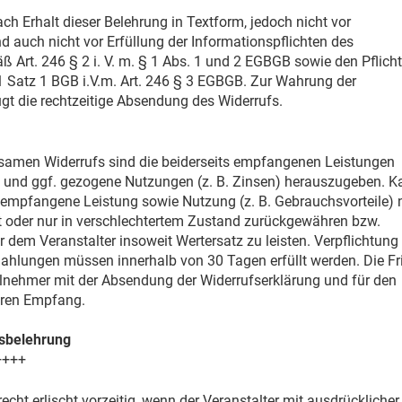
ach Erhalt dieser Belehrung in Textform, jedoch nicht vor
d auch nicht vor Erfüllung der Informationspflichten des
ß Art. 246 § 2 i. V. m. § 1 Abs. 1 und 2 EGBGB sowie den Pflich
 Satz 1 BGB i.V.m. Art. 246 § 3 EGBGB. Zur Wahrung der
ügt die rechtzeitige Absendung des Widerrufs.
ksamen Widerrufs sind die beiderseits empfangenen Leistungen
und ggf. gezogene Nutzungen (z. B. Zinsen) herauszugeben. K
 empfangene Leistung sowie Nutzung (z. B. Gebrauchsvorteile) 
ht oder nur in verschlechtertem Zustand zurückgewähren bzw.
 dem Veranstalter insoweit Wertersatz zu leisten. Verpflichtung
ahlungen müssen innerhalb von 30 Tagen erfüllt werden. Die Fr
ilnehmer mit der Absendung der Widerrufserklärung und für den
eren Empfang.
fsbelehrung
++++
echt erlischt vorzeitig, wenn der Veranstalter mit ausdrücklicher