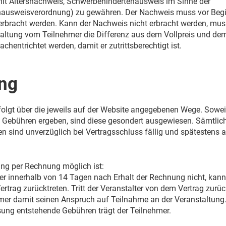
it Altersnachweis, Schwerbehindertenausweis im Sinne der
ausweisverordnung) zu gewähren. Der Nachweis muss vor Beg
erbracht werden. Kann der Nachweis nicht erbracht werden, mus
altung vom Teilnehmer die Differenz aus dem Vollpreis und de
chentrichtet werden, damit er zutrittsberechtigt ist.
ung
folgt über die jeweils auf der Website angegebenen Wege. Sowei
 Gebühren ergeben, sind diese gesondert ausgewiesen. Sämtlic
n sind unverzüglich bei Vertragsschluss fällig und spätestens 
.
lung per Rechnung möglich ist:
er innerhalb von 14 Tagen nach Erhalt der Rechnung nicht, kann
rtrag zurücktreten. Tritt der Veranstalter von dem Vertrag zurüc
ehmer damit seinen Anspruch auf Teilnahme an der Veranstaltung
ung entstehende Gebühren trägt der Teilnehmer.