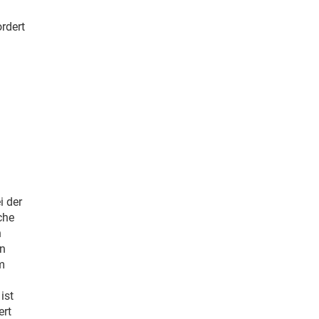
rdert
i der
che
n
on
m
ist
ert