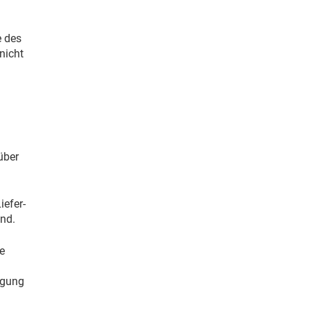
e des
nicht
über
iefer-
ind.
e
igung