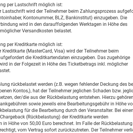
ung per Lastschrift möglich ist:
r Lastschrift wird der Teilnehmer beim Zahlungsprozess aufgefo
toinhaber, Kontonummer, BLZ, Bankinstitut) einzugeben. Die
rbindung wird in den darauffolgenden Werktagen in Höhe des
. möglicher Versandkosten belastet.
ung per Kreditkarte möglich ist:
r Kreditkarte (MasterCard, Visa) wird der Teilnehmer beim
ufgefordert die Kreditkartendaten einzugeben. Das zugehörige
ird in der Folgezeit in Höhe des Ticketbetrags inkl. möglicher
stet.
ahlung rückbelastet werden (z.B. wegen fehlender Deckung des be
enen Kontos,), hat der Teilnehmer jeglichen Schaden bzw. jegli
tzen, der/die aus der Rückbelastung entstehen. Hierzu gehöre
Bankgebühren sowie jeweils eine Bearbeitungsgebühr in Höhe v
kbelastung für die Bearbeitung durch den Veranstalter. Bei eine
 Chargeback (Rückbelastung) der Kreditkarte werden
 in Höhe von 50,00 Euro berechnet. Im Falle der Rückbelastung 
rechtigt, vom Vertrag sofort zurückzutreten. Der Teilnehmer verli