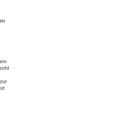
ten
ann
nicht
 zur
ist