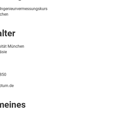
r Ingenieurvermessungskurs
nchen
lter
sität München
äsie
2850
@tum.de
emeines