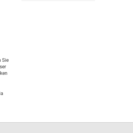
 Sie
ser
cken
ia